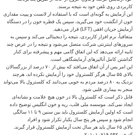
کاربردی روی تلفن خود به نتیجه برسند
.
این آزمایش به گونه‌ای است که با استفاده از لانست و پیپت مقداری
خون از انگشت خود می‌گیرید، سپس یک قطره خون را در دستگاه
آزمایش جریان افقی
(LFT)
قرار می‌دهید
.
متعاقباً، نرم افزار کاربردی، نتیجه را دیجیتالی می‌کند و سپس به
سرور‌های اینترنتی شرکت متصل می‌شود و نتیجه را در عرض چند
ثانیه ارائه می‌دهد که این اتفاق گامی مهم و پیشرفته برای کنار
گذاشتن کامل آنالیز‌های آزمایشگاهی است
.
این امر پس از آن اتفاق می‌افتد که بیش از
۷۰
درصد از بزرگسالان
بالای
۵۵
سال هرگز کلسترول خود را آزمایش نکرده اند، هرچند
نزدیک به
۸۰
درصد مردم به خوبی می‌دانند که کلسترول بالا می‌تواند
منجر به بیماری قلبی شود
.
قابل ذکر است که کلسترول بالا در خون هیچ علامت و نشانه‌ای
ایجاد نمی‌کند. موسسه ملی قلب، ریه و خون انگلیس توضیح داده
است که اولین آزمایش کلسترول باید بین سنین
۹
تا
۱۱
سالگی
انجام شود و سپس هر پنج سال یکبار تکرار شود و افراد
بالای
۶۵
سال باید هر سال تحت آزمایش کلسترول قرار گیرند.
کد خبر ۲۰۱۰۱۰۷۱۹.۵۴۲